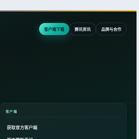
客户端下载
赛讯资讯
品牌与合作
客户端
获取官方客户端