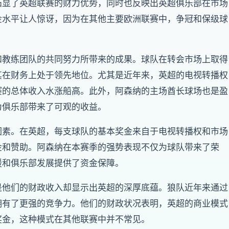
凸显了英超联赛的财力优势，同时也反映出英超俱乐部在市场
金水平让人惊讶，因为在其他主要欧洲联赛中，争冠和保级球
和教练团队的共同努力所带来的成果。球队在转会市场上取得
其在财务上处于领先地位。尤其是近年来，英超的电视转播权
赛的总体收入水涨船高。此外，阿森纳的主场酋长球场也是盈
为俱乐部带来了可观的收益。
因素。在英超，每支球队的基本奖金来自于电视转播权和市场
金和赞助。阿森纳在本赛季的强势表现不仅为球队带来了荣
援和俱乐部发展提供了资金保障。
是他们的财政收入却显示出英超的深厚底蕴。狼队近年来通过
拥有了更强的竞争力。他们的财政状况表明，英超的商业模式
奖金，这种模式在其他联赛中并不常见。