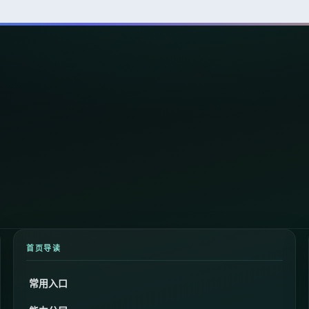
首页导读
常用入口