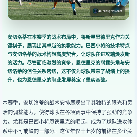
aa-eonsports.com
安切洛蒂在本赛季的战术布局中，将新星恩德里克作为关
键棋子，展现出其卓越的执教能力。巴西小将的技术特点
与安切洛蒂的战术构想高度契合，让球队在进攻端焕发新
的活力。尽管面临激烈的竞争，恩德里克的崭露头角与安
切洛蒂的信任关系密切，这不仅为球队带来了战绩上的提
升，也为恩德里克的职业发展奠定了坚实基础。
本赛季，安切洛蒂的战术安排展现出了其独特的眼光和灵
活的调整能力，使得球队在各项赛事中保持了强劲的竞争
力。尤其是巴西小将恩德里克的崛起，成为了球队进攻体
系中不可或缺的一部分。这位年仅十七岁的前锋在多个关