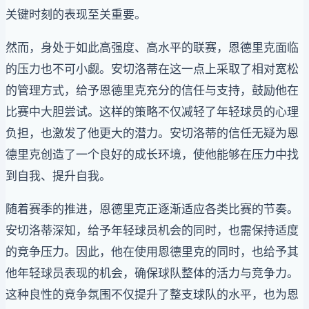
关键时刻的表现至关重要。
然而，身处于如此高强度、高水平的联赛，恩德里克面临
的压力也不可小觑。安切洛蒂在这一点上采取了相对宽松
的管理方式，给予恩德里克充分的信任与支持，鼓励他在
比赛中大胆尝试。这样的策略不仅减轻了年轻球员的心理
负担，也激发了他更大的潜力。安切洛蒂的信任无疑为恩
德里克创造了一个良好的成长环境，使他能够在压力中找
到自我、提升自我。
随着赛季的推进，恩德里克正逐渐适应各类比赛的节奏。
安切洛蒂深知，给予年轻球员机会的同时，也需保持适度
的竞争压力。因此，他在使用恩德里克的同时，也给予其
他年轻球员表现的机会，确保球队整体的活力与竞争力。
这种良性的竞争氛围不仅提升了整支球队的水平，也为恩