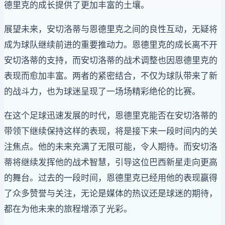
德里克的成长提供了更加丰富的土壤。
展望未来，安切洛蒂与恩德里克之间的良性互动，无疑将
成为球队继续前进的重要推动力。恩德里克的成长离不开
安切洛蒂的支持，而安切洛蒂的战术调整也因恩德里克的
表现而愈加丰富。两者的紧密结合，不仅为球队带来了新
的战斗力，也为球迷呈现了一场场精彩绝伦的比赛。
在这个足球迅速发展的时代，恩德里克能否在安切洛蒂的
带领下继续保持这样的表现，将是接下来一段时间内的关
注焦点。他的未来充满了无限可能，令人期待。而安切洛
蒂将继续发挥他的战术智慧，引导这位巴西新星走向更高
的舞台。过去的一段时间，恩德里克已经用他的表现赢得
了众多赞誉与关注，无论是媒体的热议还是球迷的期待，
都在为他未来的旅程增添了光彩。