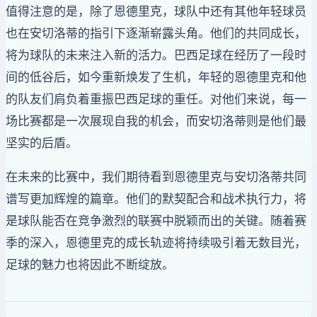
值得注意的是，除了恩德里克，球队中还有其他年轻球员
也在安切洛蒂的指引下逐渐崭露头角。他们的共同成长，
将为球队的未来注入新的活力。巴西足球在经历了一段时
间的低谷后，如今重新焕发了生机，年轻的恩德里克和他
的队友们肩负着重振巴西足球的重任。对他们来说，每一
场比赛都是一次展现自我的机会，而安切洛蒂则是他们最
坚实的后盾。
在未来的比赛中，我们期待看到恩德里克与安切洛蒂共同
谱写更加辉煌的篇章。他们的默契配合和战术执行力，将
是球队能否在竞争激烈的联赛中脱颖而出的关键。随着赛
季的深入，恩德里克的成长轨迹将持续吸引着无数目光，
足球的魅力也将因此不断绽放。