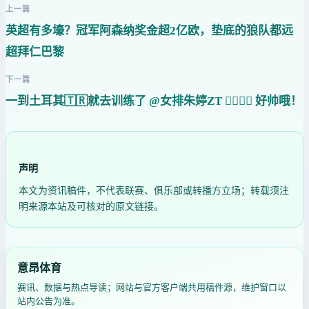
上一篇
英超有多壕？冠军阿森纳奖金超2亿欧，垫底的狼队都远
超拜仁巴黎
下一篇
一到土耳其🇹🇷就去训练了 @女排朱婷ZT 🏻🏻🏻🏻 好帅哦！
声明
本文为资讯稿件，不代表联赛、俱乐部或转播方立场；转载须注
明来源本站及可核对的原文链接。
意昂体育
赛讯、数据与热点导读；网站与官方客户端共用稿件源，维护窗口以
站内公告为准。