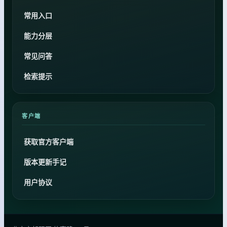
常用入口
能力分层
常见问答
检索提示
客户端
获取官方客户端
版本更新手记
用户协议