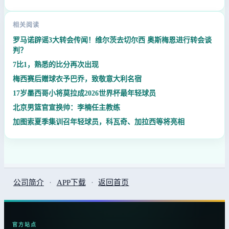
相关阅读
罗马诺辟谣3大转会传闻！维尔茨去切尔西 奥斯梅恩进行转会谈
判？
7比1，熟悉的比分再次出现
梅西赛后赠球衣予巴乔，致敬意大利名宿
17岁墨西哥小将莫拉成2026世界杯最年轻球员
北京男篮官宣换帅：李楠任主教练
加图索夏季集训召年轻球员，科瓦奇、加拉西等将亮相
公司简介
·
APP下载
·
返回首页
官方站点