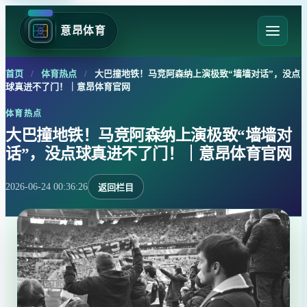
意昂体育
首页
/
体育热点
/
大巴撞地铁！马竞阿森纳上演极致“墙墙对话”，没点
球真进不了门！｜意昂体育官网
体育热点
大巴撞地铁！马竞阿森纳上演极致“墙墙对
话”，没点球真进不了门！｜意昂体育官网
2026-06-24 00:36:26
返回栏目