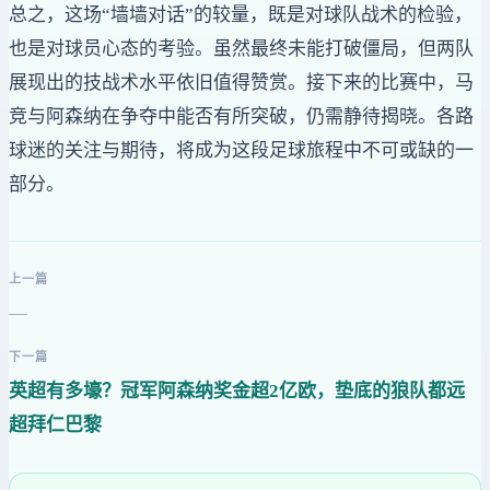
总之，这场“墙墙对话”的较量，既是对球队战术的检验，
也是对球员心态的考验。虽然最终未能打破僵局，但两队
展现出的技战术水平依旧值得赞赏。接下来的比赛中，马
竞与阿森纳在争夺中能否有所突破，仍需静待揭晓。各路
球迷的关注与期待，将成为这段足球旅程中不可或缺的一
部分。
上一篇
—
下一篇
英超有多壕？冠军阿森纳奖金超2亿欧，垫底的狼队都远
超拜仁巴黎