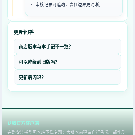
审核记录可追溯，责任边界更清晰。
更新问答
商店版本与本手记不一致？
可以降级到旧版吗？
更新后闪退？
获取官方客户端
完整安装指引见本站下载专题；大版本前建议自行备份。邮件反