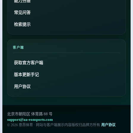
能力分层
常见问答
检索提示
客户端
获取官方客户端
版本更新手记
用户协议
北京市朝阳区 体育路 88 号
support@aa-eonsports.com
© 2026 意昂体育 · 网站与客户端展示内容版权归品牌方所有
·
用户协议