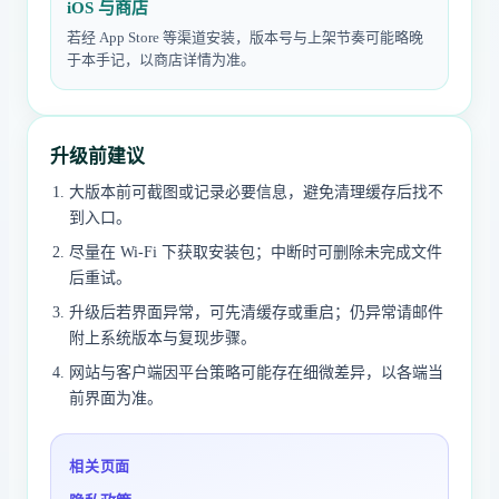
iOS 与商店
若经 App Store 等渠道安装，版本号与上架节奏可能略晚
于本手记，以商店详情为准。
升级前建议
大版本前可截图或记录必要信息，避免清理缓存后找不
到入口。
尽量在 Wi‑Fi 下获取安装包；中断时可删除未完成文件
后重试。
升级后若界面异常，可先清缓存或重启；仍异常请邮件
附上系统版本与复现步骤。
网站与客户端因平台策略可能存在细微差异，以各端当
前界面为准。
相关页面