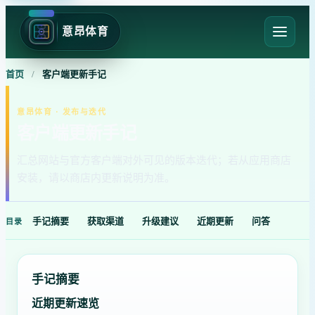
意昂体育
首页
/
客户端更新手记
意昂体育 · 发布与迭代
客户端更新手记
汇总网站与官方客户端对外可见的版本迭代；若从应用商店
安装，请以商店内更新说明为准。
手记摘要
获取渠道
升级建议
近期更新
问答
目录
手记摘要
近期更新速览