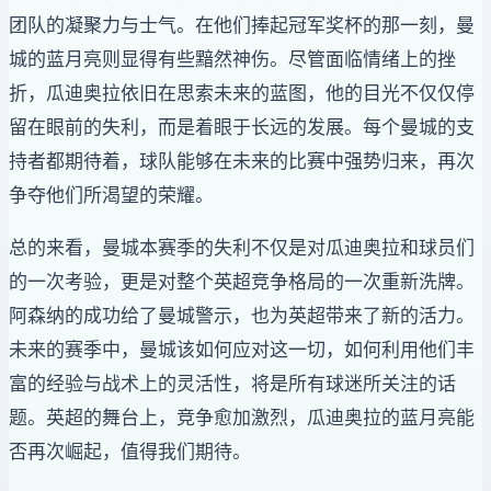
团队的凝聚力与士气。在他们捧起冠军奖杯的那一刻，曼
城的蓝月亮则显得有些黯然神伤。尽管面临情绪上的挫
折，瓜迪奥拉依旧在思索未来的蓝图，他的目光不仅仅停
留在眼前的失利，而是着眼于长远的发展。每个曼城的支
持者都期待着，球队能够在未来的比赛中强势归来，再次
争夺他们所渴望的荣耀。
总的来看，曼城本赛季的失利不仅是对瓜迪奥拉和球员们
的一次考验，更是对整个英超竞争格局的一次重新洗牌。
阿森纳的成功给了曼城警示，也为英超带来了新的活力。
未来的赛季中，曼城该如何应对这一切，如何利用他们丰
富的经验与战术上的灵活性，将是所有球迷所关注的话
题。英超的舞台上，竞争愈加激烈，瓜迪奥拉的蓝月亮能
否再次崛起，值得我们期待。