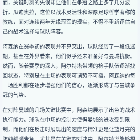
而，关键时刻的失误却让他们在争冠之路上多了几分波
折。瓜迪奥拉，这位以战术灵活性和深厚足球哲学著称的
教练，面对连续两年无缘冠军的现实，不得不重新评估自
己的战术选择与球队阵容。
阿森纳在赛季初的表现并不算突出，球队经历了一段低迷
期，甚至在外界看来，他们似乎还未准备好与曼城抗衡。
然而，随着赛季的深入，阿尔特塔带领的枪手队伍逐渐找
回状态，特别是在主场的表现可谓势不可挡。阿森纳的每
一场胜利都在逐步增强他们的信心，逐渐形成了与曼城争
冠的气势。
在对阵曼城的几场关键比赛中，阿森纳展示了出色的战术
执行能力。球队在中场的控制力使得曼城的进攻受到限
制，而他们在反击时展现出的速度与精准更是让蓝月亮的
防线频频告急。尤其是在关键的对决中，阿尔特塔能够根