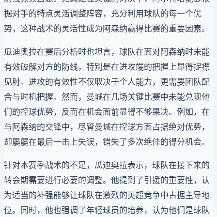
据对手的特点灵活调整阵容，充分利用球队的每一个优
势，这种战术的灵活性成为阿森纳赢得比赛的重要因素。
瓜迪奥拉在赛后分析时也坦言，球队在面对阿森纳时未能
有效破解对方的防线，特别是在进攻端的把握上显得捉襟
见肘。进攻的有效性不仅取决于个人能力，更需要团队配
合与时机把握。然而，曼城在几场关键比赛中未能兑现他
们的控球优势，反而在机会面前显得不够果决。例如，在
与阿森纳的交锋中，尽管曼城在控球方面占据绝对优势，
却屡屡在最后一击上失误，错失了多次绝佳的得分机会。
针对本赛季战术的不足，瓜迪奥拉表示，球队在接下来的
转会期需要进行必要的调整。他提到了引援的重要性，认
为适当的补强能够让球队在激烈的英超竞争中占据主导地
位。同时，他也强调了年轻球员的培养，认为他们是球队