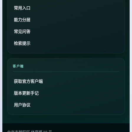
常用入口
能力分层
常见问答
检索提示
客户端
获取官方客户端
版本更新手记
用户协议