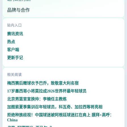
品牌与合作
站内入口
赛讯资讯
热点
客户端
更新手记
相关阅读
梅西赛后赠球衣予巴乔，致敬意大利名宿
17岁墨西哥小将莫拉成2026世界杯最年轻球员
北京男篮官宣换帅：李楠任主教练
加图索夏季集训召年轻球员，科瓦奇、加拉西等将亮相
拒绝种族歧视！中国球迷被阿根廷球迷扛在肩上 膜拜+高呼：
China