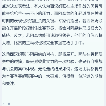
点对决发表看法，有人认为西汉姆联在主场作战的优势可
能会给枪手带来不小的压力，而阿森纳的年轻球员在关键
时刻的表现也将是胜负的关键。专家们指出，若西汉姆联
能在开局阶段控制住比赛节奏，将会对阿森纳形成很大的
威胁。反之，若阿森纳能迅速取得领先，他们的自信心将
大增，比赛的主动权也将完全掌握在枪手手中。
这场西汉姆联与阿森纳的对抗，即将展开。两队在英超联
赛中的碰撞，既是对彼此实力的一次检验，也是各自挑战
与机会的集中体现。无论最终结果如何，这场比赛都将成
为本赛季英超联赛中的一大亮点，值得每一位球迷的期待
和关注。
上一篇