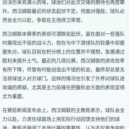
对决历来充满火药味，球迷们对此次交锋的期待也再度攀
升。西汉姆联最近的状态起伏不定，但面对强敌，球队必
然会全力以赴，争取在主场捍卫荣誉。
西汉姆联本赛季的表现可谓跌宕起伏，虽在面对一些强队
时展现出不俗的战斗力，但在与中下游球队的较量中却屡
屡失分。球队目前在积分榜上的位置并不理想，急需通过
胜利来提升士气。最近的几场比赛，西汉姆联的进攻效率
有所下降，尽管有时能创造出不错的机会，最终却总是无
法将球送入对方球门。这样的情况也引发了外界对球队进
攻端的质疑，尤其是主力前锋在把握机会方面的表现显得
尤为重要。
在赛前新闻发布会上，西汉姆联的主教练表示，球队会全
力以赴，力求在绿茵场上用实际行动回馈支持他们的球
迷。教练还强调了本场比赛的重要性，认为不仅是争夺积