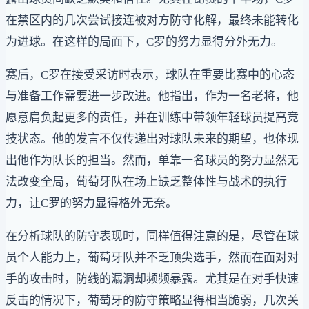
在禁区内的几次尝试接连被对方防守化解，最终未能转化
为进球。在这样的局面下，C罗的努力显得分外无力。
赛后，C罗在接受采访时表示，球队在重要比赛中的心态
与准备工作需要进一步改进。他指出，作为一名老将，他
愿意肩负起更多的责任，并在训练中带领年轻球员提高竞
技状态。他的发言不仅传递出对球队未来的期望，也体现
出他作为队长的担当。然而，单靠一名球员的努力显然无
法改变全局，葡萄牙队在场上缺乏整体性与战术的执行
力，让C罗的努力显得格外无奈。
在分析球队的防守表现时，同样值得注意的是，尽管在球
员个人能力上，葡萄牙队并不乏顶尖选手，然而在面对对
手的攻击时，防线的漏洞却频频暴露。尤其是在对手快速
反击的情况下，葡萄牙的防守策略显得相当脆弱，几次关