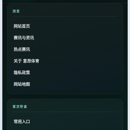
浏览
网站首页
赛讯与资讯
热点赛讯
关于 意昂体育
隐私政策
网站地图
首页导读
常用入口