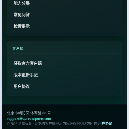
能力分层
常见问答
检索提示
客户端
获取官方客户端
版本更新手记
用户协议
北京市朝阳区 体育路 88 号
support@aa-eonsports.com
© 2026 意昂体育 · 网站与客户端展示内容版权归品牌方所有
·
用户协议