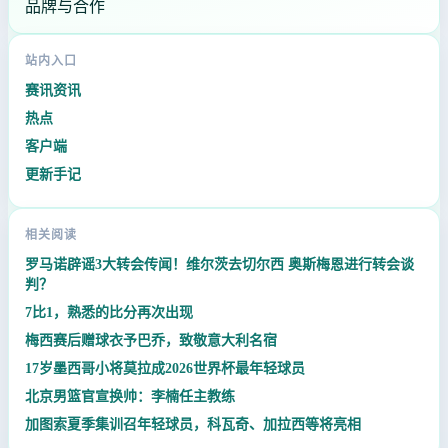
品牌与合作
站内入口
赛讯资讯
热点
客户端
更新手记
相关阅读
罗马诺辟谣3大转会传闻！维尔茨去切尔西 奥斯梅恩进行转会谈
判？
7比1，熟悉的比分再次出现
梅西赛后赠球衣予巴乔，致敬意大利名宿
17岁墨西哥小将莫拉成2026世界杯最年轻球员
北京男篮官宣换帅：李楠任主教练
加图索夏季集训召年轻球员，科瓦奇、加拉西等将亮相