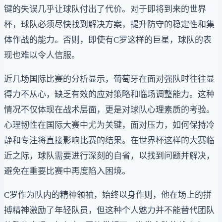
键的失误几乎让球队付出了代价。对于即将到来的世界
杯，球队必须尽快找到解决方案，提升防守的稳定性和集
体作战的能力。否则，即使有C罗这样的巨星，球队的表
现也难以令人信服。
近几场国际比赛的分析显示，葡萄牙在面对强队时往往显
得力不从心，缺乏有效的应对策略和临场调整能力。这种
情况不仅体现在战术层面，更是对球队心理素质的考验。
心理韧性在国际大赛中尤为关键，面对压力，如何保持冷
静和专注将直接影响比赛的结果。在世界杯这样的大赛临
近之际，球队需要进行深刻的自省，以找到问题并解决，
避免在重要比赛中再度陷入困境。
C罗作为队内的精神领袖，始终以身作则，他在场上的拼
搏精神激励了年轻队员，但这种个人魅力并不能替代团队