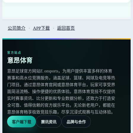
公司简介
·
APP下载
·
返回首页
官方站点
意昂体育
意昂足球官方网站E.onsports，为用户提供丰富多样的体育
赛事和高水位竞猜服务，涵盖足球、篮球、网球及电竞等热
门项目。通过意昂体育官网或意昂体育平台，玩家可享受界
面简洁流畅、操作便捷的优质体验。意昂体育竞技不仅提供
实时赛事资讯、比分更新和专业数据分析，还致力于打造安
全可靠、值得信赖的官方娱乐平台。无论新老用户，都能在
意昂体育畅享极致竞技乐趣，尽享沉浸式观赛与互动体验。
客户端下载
赛讯资讯
品牌与合作