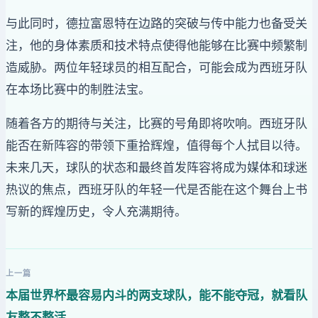
与此同时，德拉富恩特在边路的突破与传中能力也备受关
注，他的身体素质和技术特点使得他能够在比赛中频繁制
造威胁。两位年轻球员的相互配合，可能会成为西班牙队
在本场比赛中的制胜法宝。
随着各方的期待与关注，比赛的号角即将吹响。西班牙队
能否在新阵容的带领下重拾辉煌，值得每个人拭目以待。
未来几天，球队的状态和最终首发阵容将成为媒体和球迷
热议的焦点，西班牙队的年轻一代是否能在这个舞台上书
写新的辉煌历史，令人充满期待。
上一篇
本届世界杯最容易内斗的两支球队，能不能夺冠，就看队
友整不整活