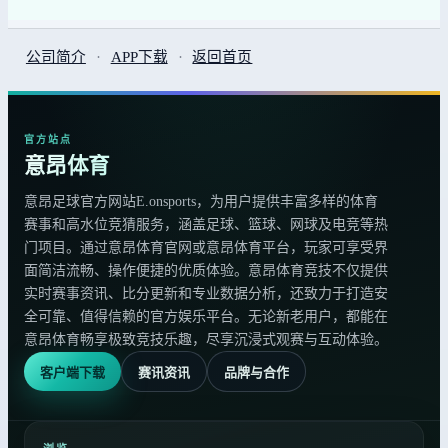
公司简介
·
APP下载
·
返回首页
官方站点
意昂体育
意昂足球官方网站E.onsports，为用户提供丰富多样的体育
赛事和高水位竞猜服务，涵盖足球、篮球、网球及电竞等热
门项目。通过意昂体育官网或意昂体育平台，玩家可享受界
面简洁流畅、操作便捷的优质体验。意昂体育竞技不仅提供
实时赛事资讯、比分更新和专业数据分析，还致力于打造安
全可靠、值得信赖的官方娱乐平台。无论新老用户，都能在
意昂体育畅享极致竞技乐趣，尽享沉浸式观赛与互动体验。
客户端下载
赛讯资讯
品牌与合作