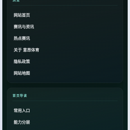
浏览
网站首页
赛讯与资讯
热点赛讯
关于 意昂体育
隐私政策
网站地图
首页导读
常用入口
能力分层