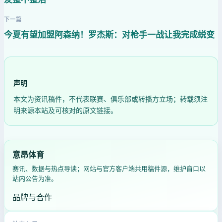
下一篇
今夏有望加盟阿森纳！罗杰斯：对枪手一战让我完成蜕变
声明
本文为资讯稿件，不代表联赛、俱乐部或转播方立场；转载须注
明来源本站及可核对的原文链接。
意昂体育
赛讯、数据与热点导读；网站与官方客户端共用稿件源，维护窗口以
站内公告为准。
品牌与合作