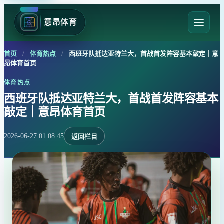
意昂体育
首页
/
体育热点
/
西班牙队抵达亚特兰大，首战首发阵容基本敲定｜意
昂体育首页
体育热点
西班牙队抵达亚特兰大，首战首发阵容基本
敲定｜意昂体育首页
2026-06-27 01:08:45
返回栏目